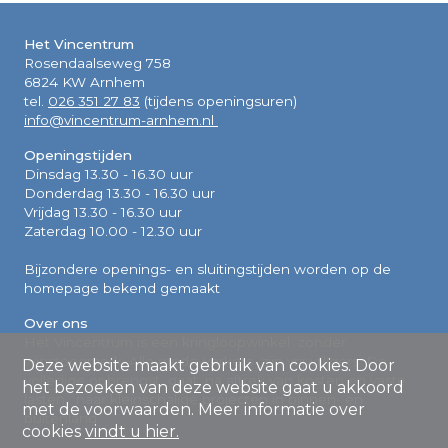
Het Vincentrum
Rosendaalseweg 758
6824 KW Arnhem
tel.
026 351 27 83
(tijdens openingsuren)
info@vincentrum-arnhem.nl
Openingstijden
Dinsdag 13.30 - 16.30 uur
Donderdag 13.30 - 16.30 uur
Vrijdag 13.30 - 16.30 uur
Zaterdag 10.00 - 12.30 uur
Bijzondere openings- en sluitingstijden worden op de
homepage bekend gemaakt
Over ons
Het Vincentrum is een kringloopwinkel zonder
winstoogmerk. Alle medewerkers zijn vrijwilligers. De
Deze website maakt gebruik van cookies. Door
volledige opbrengst gaat, na aftrek van kosten en vaste
het bezoeken van deze website gaat u akkoord
lasten, naar kleinschalige projecten in binnen- en
met de voorwaarden. Meer informatie over
buitenland.
cookies
vindt u hier.